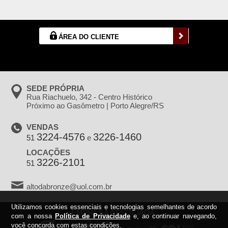
ÁREA DO CLIENTE
SEDE PRÓPRIA
Rua Riachuelo, 342 - Centro Histórico
Próximo ao Gasômetro | Porto Alegre/RS
VENDAS
3224-4576
3226-1460
51
e
LOCAÇÕES
3226-2101
51
altodabronze@uol.com.br
Utilizamos cookies essenciais e tecnologias semelhantes de acordo
EMPRESA ASSOCIADA:
com a nossa
Política de Privacidade
e, ao continuar navegando,
você concorda com estas condições.