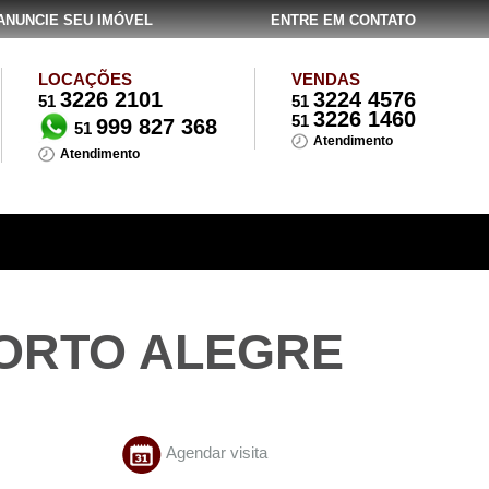
ANUNCIE SEU IMÓVEL
ENTRE EM CONTATO
LOCAÇÕES
VENDAS
3226 2101
3224 4576
51
51
3226 1460
51
999 827 368
51
Atendimento
Atendimento
PORTO ALEGRE
Agendar visita