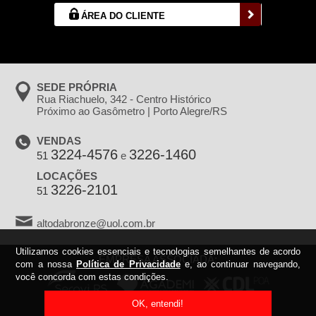
ÁREA DO CLIENTE
SEDE PRÓPRIA
Rua Riachuelo, 342 - Centro Histórico
Próximo ao Gasômetro | Porto Alegre/RS
VENDAS
3224-4576
3226-1460
51
e
LOCAÇÕES
3226-2101
51
altodabronze@uol.com.br
Utilizamos cookies essenciais e tecnologias semelhantes de acordo
EMPRESA ASSOCIADA:
com a nossa
Política de Privacidade
e, ao continuar navegando,
você concorda com estas condições.
OK, entendi!