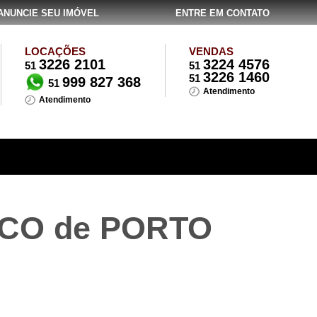
ANUNCIE SEU IMÓVEL
ENTRE EM CONTATO
LOCAÇÕES
VENDAS
3226 2101
3224 4576
51
51
3226 1460
51
999 827 368
51
Atendimento
Atendimento
CO de PORTO