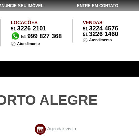
ANUNCIE SEU IMÓVEL
ENTRE EM CONTATO
LOCAÇÕES
VENDAS
3226 2101
3224 4576
51
51
3226 1460
51
999 827 368
51
Atendimento
Atendimento
PORTO ALEGRE
Agendar visita