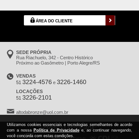
ÁREA DO CLIENTE
SEDE PRÓPRIA
Rua Riachuelo, 342 - Centro Histórico
Próximo ao Gasômetro | Porto Alegre/RS
VENDAS
3224-4576
3226-1460
51
e
LOCAÇÕES
3226-2101
51
altodabronze@uol.com.br
Utilizamos cookies essenciais e tecnologias semelhantes de acordo
EMPRESA ASSOCIADA:
com a nossa
Política de Privacidade
e, ao continuar navegando,
você concorda com estas condições.