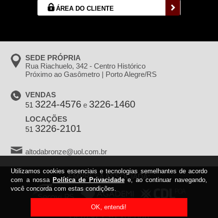
ÁREA DO CLIENTE
SEDE PRÓPRIA
Rua Riachuelo, 342 - Centro Histórico
Próximo ao Gasômetro | Porto Alegre/RS
VENDAS
3224-4576
3226-1460
51
e
LOCAÇÕES
3226-2101
51
altodabronze@uol.com.br
Utilizamos cookies essenciais e tecnologias semelhantes de acordo
EMPRESA ASSOCIADA:
com a nossa
Política de Privacidade
e, ao continuar navegando,
você concorda com estas condições.
OK, entendi!