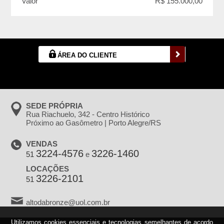
Valor
R$ 155.000,00
ÁREA DO CLIENTE
SEDE PRÓPRIA
Rua Riachuelo, 342 - Centro Histórico
Próximo ao Gasômetro | Porto Alegre/RS
VENDAS
3224-4576
3226-1460
51
e
LOCAÇÕES
3226-2101
51
altodabronze@uol.com.br
Utilizamos cookies essenciais e tecnologias semelhantes de acordo